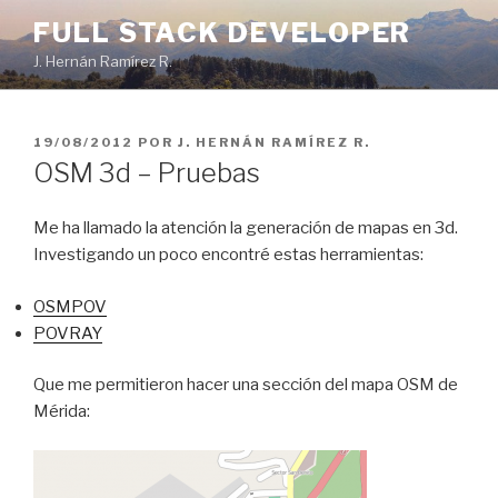
Ir
FULL STACK DEVELOPER
al
J. Hernán Ramírez R.
contenido
PUBLICADO
19/08/2012
POR
J. HERNÁN RAMÍREZ R.
EN
OSM 3d – Pruebas
Me ha llamado la atención la generación de mapas en 3d.
Investigando un poco encontré estas herramientas:
OSMPOV
POVRAY
Que me permitieron hacer una sección del mapa OSM de
Mérida: