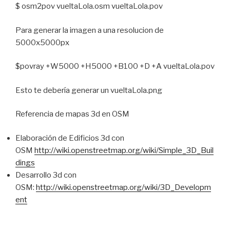
$ osm2pov vueltaLola.osm vueltaLola.pov
Para generar la imagen a una resolucion de
5000x5000px
$povray +W5000 +H5000 +B100 +D +A vueltaLola.pov
Esto te debería generar un vueltaLola.png
Referencia de mapas 3d en OSM
Elaboración de Edificios 3d con
OSM
http://wiki.openstreetmap.org/wiki/Simple_3D_Buil
dings
Desarrollo 3d con
OSM:
http://wiki.openstreetmap.org/wiki/3D_Developm
ent