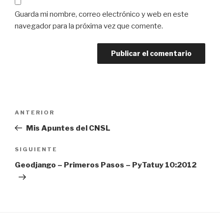
Guarda mi nombre, correo electrónico y web en este
navegador para la próxima vez que comente.
Navegación
Entrada
ANTERIOR
de
anterior:
Mis Apuntes del CNSL
entradas
Siguiente
SIGUIENTE
entrada
Geodjango – Primeros Pasos – PyTatuy 10:2012